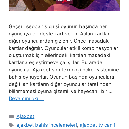
Geçerli seobahis girişi oyunun başında her
oyuncuya bir deste kart verilir. Atılan kartlar
diğer oyunculardan gizlenir. Önce masadaki
kartlar dağıtılır. Oyuncular etkili kombinasyonlar
oluşturmak için ellerindeki kartları masadaki
kartlarla eşleştirmeye çalışırlar. Bu arada
oyuncular Ajaxbet son teknoloji poker sistemine
bahis oynuyorlar. Oyunun başında oyunculara
dağıtılan kartların diğer oyuncular tarafından
bilinmemesi oyuna gizemli ve heyecanlı bir …
Devamını oku…
Kategoriler
Ajaxbet
Etiketler
ajaxbet bahis i̇ncelemeleri
,
ajaxbet tv canli