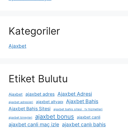
Kategoriler
Ajaxbet
Etiket Bulutu
Ajaxbet Adresi
ajaxbet adres
Ajaxbet
Ajaxbet Bahis
ajaxbet altyapı
ajaxbet adresleri
Ajaxbet Bahis Sitesi
ajaxbet bahis sitesi tv hizmetleri
ajaxbet bonus
ajaxbet canli
ajaxbet bireyleri
ajaxbet canli maç izle
ajaxbet canlı bahis