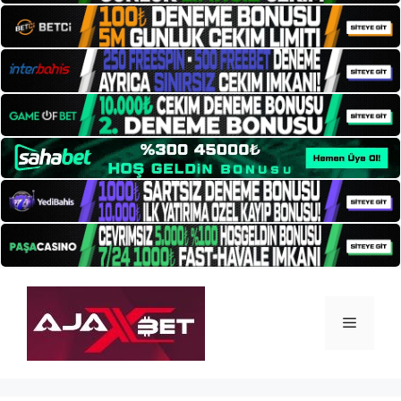
İçeriğe
atla
Menü