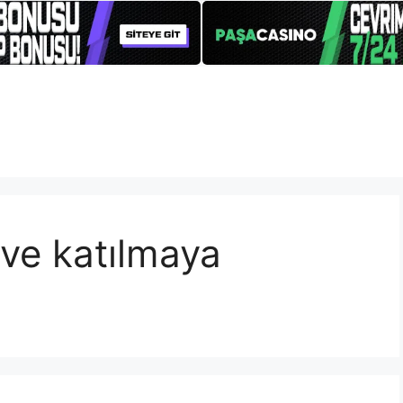
 ve katılmaya