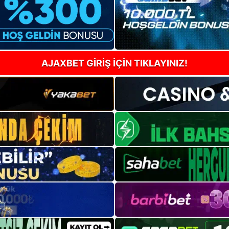
AJAXBET GİRİŞ İÇİN TIKLAYINIZ!