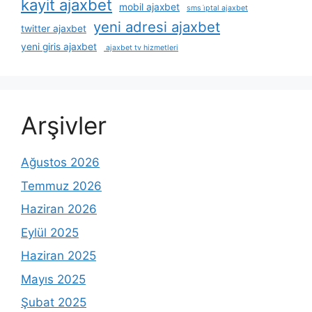
kayit ajaxbet
mobil ajaxbet
sms i̇ptal ajaxbet
yeni adresi ajaxbet
twitter ajaxbet
yeni giris ajaxbet
ajaxbet tv hizmetleri
Arşivler
Ağustos 2026
Temmuz 2026
Haziran 2026
Eylül 2025
Haziran 2025
Mayıs 2025
Şubat 2025