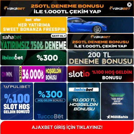
×
AJAXBET GİRİŞ İÇİN TIKLAYINIZ!