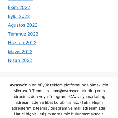
Ekim 2022
Eylül 2022
Ağustos 2022
Temmuz 2022
Haziran 2022
Mayıs 2022
Nisan 2022
Avrasya'nın en büyük reklam platformunda olmak için
Microsoft Teams:
reklam@avrasyamarketing.com
adresimizden veya Telegram: @Avrasyamarketing
adresimizden irtibat kurabilirsiniz. (Tek iletişim
adreslerimiz teams / telegram ve mail adresimizdir.
Harici hiçbir iletişim adresimiz bulunmamaktadır.