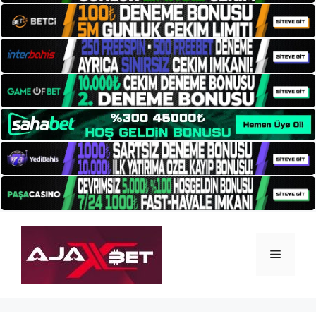
İçeriğe
atla
Menü