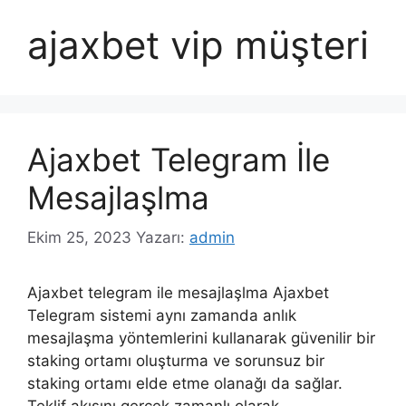
ajaxbet vip müşteri
Ajaxbet Telegram İle
Mesajlaşlma
Ekim 25, 2023
Yazarı:
admin
Ajaxbet telegram ile mesajlaşlma Ajaxbet
Telegram sistemi aynı zamanda anlık
mesajlaşma yöntemlerini kullanarak güvenilir bir
staking ortamı oluşturma ve sorunsuz bir
staking ortamı elde etme olanağı da sağlar.