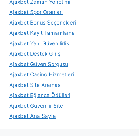
Ajaxbet Zaman Yönetimi
Ajaxbet Spor Oranları
Ajaxbet Bonus Seçenekleri
Ajaxbet Kayıt Tamamlama
Ajaxbet Yeni Güvenilirlik
Ajaxbet Destek Girişi
Ajaxbet Güven Sorgusu
Ajaxbet Casino Hizmetleri
Ajaxbet Site Araması
Ajaxbet Eğlence Ödülleri
Ajaxbet Güvenilir Site
Ajaxbet Ana Sayfa