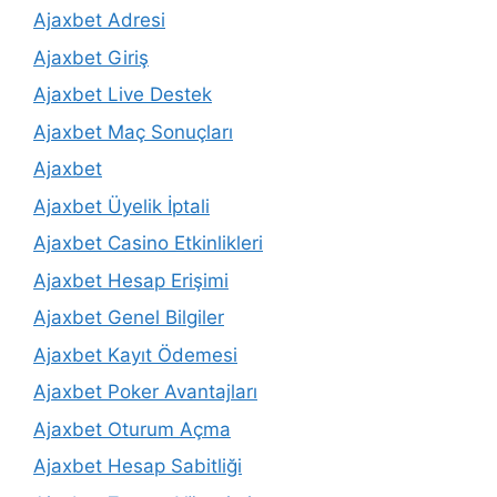
Ajaxbet Adresi
Ajaxbet Giriş
Ajaxbet Live Destek
Ajaxbet Maç Sonuçları
Ajaxbet
Ajaxbet Üyelik İptali
Ajaxbet Casino Etkinlikleri
Ajaxbet Hesap Erişimi
Ajaxbet Genel Bilgiler
Ajaxbet Kayıt Ödemesi
Ajaxbet Poker Avantajları
Ajaxbet Oturum Açma
Ajaxbet Hesap Sabitliği