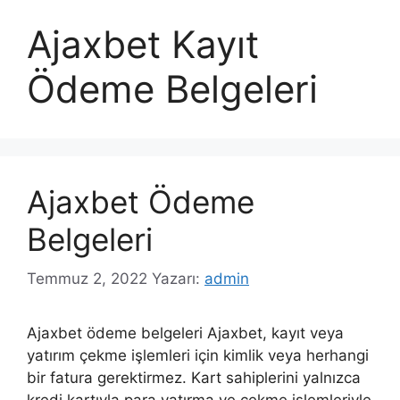
Ajaxbet Kayıt
Ödeme Belgeleri
Ajaxbet Ödeme
Belgeleri
Temmuz 2, 2022
Yazarı:
admin
Ajaxbet ödeme belgeleri Ajaxbet, kayıt veya
yatırım çekme işlemleri için kimlik veya herhangi
bir fatura gerektirmez. Kart sahiplerini yalnızca