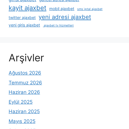
kayit ajaxbet
mobil ajaxbet
sms i̇ptal ajaxbet
yeni adresi ajaxbet
twitter ajaxbet
yeni giris ajaxbet
ajaxbet tv hizmetleri
Arşivler
Ağustos 2026
Temmuz 2026
Haziran 2026
Eylül 2025
Haziran 2025
Mayıs 2025