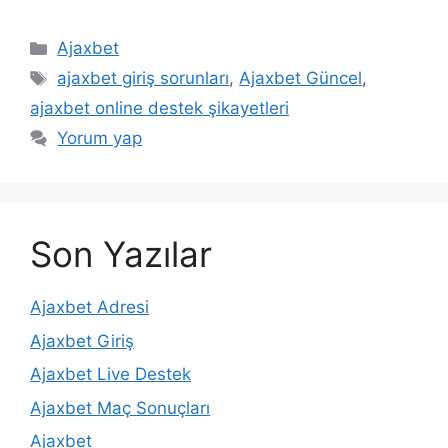
Kategoriler
Ajaxbet
Etiketler
ajaxbet giriş sorunları
,
Ajaxbet Güncel
,
ajaxbet online destek şikayetleri
Yorum yap
Son Yazılar
Ajaxbet Adresi
Ajaxbet Giriş
Ajaxbet Live Destek
Ajaxbet Maç Sonuçları
Ajaxbet