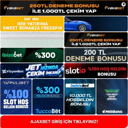
×
AJAXBET GİRİŞ İÇİN TIKLAYINIZ!