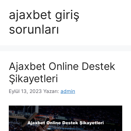
ajaxbet giriş
sorunları
Ajaxbet Online Destek
Şikayetleri
Eylül 13, 2023
Yazarı:
admin