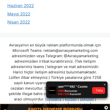
Haziran 2022
Mayıs 2022
Nisan 2022
Avrasya'nın en büyük reklam platformunda olmak için
Microsoft Teams:
reklam@avrasyamarketing.com
adresimizden veya Telegram: @Avrasyamarketing
adresimizden irtibat kurabilirsiniz. (Tek iletişim
adreslerimiz teams / telegram ve mail adresimizdir.
Harici hiçbir iletişim adresimiz bulunmamaktadır.
Lütfen itibar etmeyiniz.) Türkiye yasalarına göre 7258
sayılı kanun uyarınca yasa dışı bahis oynamanın
cezaları mevcuttur. Şu an bulunduğunuz site hiç bir
şekilde illegal bahis oyunları oynatmıyor ve oynamaya
aracı olmuyordur.
hizlibahis
|
kocbet
|
zekobet
|
egeslot
|
timebet
|
bahsegir
|
primebahis
|
×
superbahisadres
"