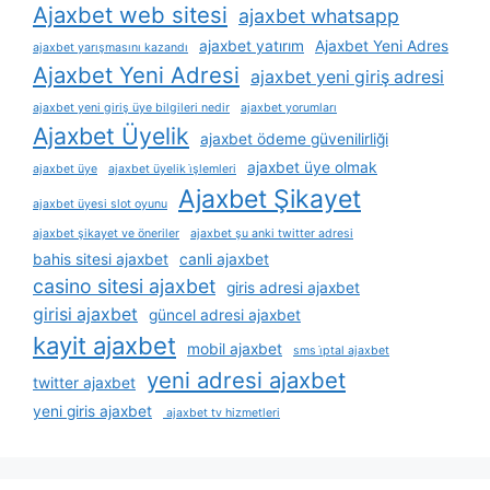
Ajaxbet web sitesi
ajaxbet whatsapp
ajaxbet yatırım
Ajaxbet Yeni Adres
ajaxbet yarışmasını kazandı
Ajaxbet Yeni Adresi
ajaxbet yeni giriş adresi
ajaxbet yeni giriş üye bilgileri nedir
ajaxbet yorumları
Ajaxbet Üyelik
ajaxbet ödeme güvenilirliği
ajaxbet üye olmak
ajaxbet üye
ajaxbet üyelik i̇şlemleri
Ajaxbet Şikayet
ajaxbet üyesi slot oyunu
ajaxbet şikayet ve öneriler
ajaxbet şu anki twitter adresi
bahis sitesi ajaxbet
canli ajaxbet
casino sitesi ajaxbet
giris adresi ajaxbet
girisi ajaxbet
güncel adresi ajaxbet
kayit ajaxbet
mobil ajaxbet
sms i̇ptal ajaxbet
yeni adresi ajaxbet
twitter ajaxbet
yeni giris ajaxbet
ajaxbet tv hizmetleri