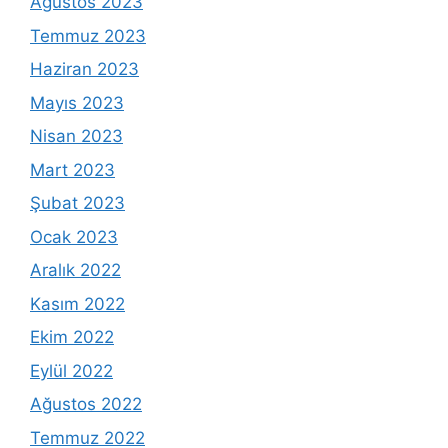
Ağustos 2023
Temmuz 2023
Haziran 2023
Mayıs 2023
Nisan 2023
Mart 2023
Şubat 2023
Ocak 2023
Aralık 2022
Kasım 2022
Ekim 2022
Eylül 2022
Ağustos 2022
Temmuz 2022