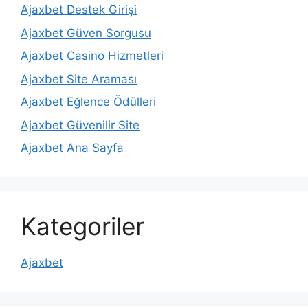
Ajaxbet Destek Girişi
Ajaxbet Güven Sorgusu
Ajaxbet Casino Hizmetleri
Ajaxbet Site Araması
Ajaxbet Eğlence Ödülleri
Ajaxbet Güvenilir Site
Ajaxbet Ana Sayfa
Kategoriler
Ajaxbet