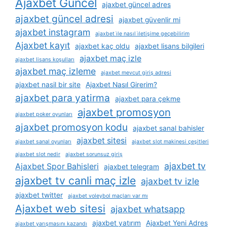
Ajaxbet Güncel
ajaxbet güncel adres
ajaxbet güncel adresi
ajaxbet güvenlir mi
ajaxbet instagram
ajaxbet i̇le nasıl i̇letişime geçebilirim
Ajaxbet kayıt
ajaxbet kaç oldu
ajaxbet lisans bilgileri
ajaxbet maç izle
ajaxbet lisans koşulları
ajaxbet maç izleme
ajaxbet mevcut giriş adresi
ajaxbet nasil bir site
Ajaxbet Nasıl Girerim?
ajaxbet para yatirma
ajaxbet para çekme
ajaxbet promosyon
ajaxbet poker oyunları
ajaxbet promosyon kodu
ajaxbet sanal bahisler
ajaxbet sitesi
ajaxbet sanal oyunları
ajaxbet slot makinesi çeşitleri
ajaxbet slot nedir
ajaxbet sorunsuz giriş
ajaxbet tv
Ajaxbet Spor Bahisleri
ajaxbet telegram
ajaxbet tv canli maç izle
ajaxbet tv izle
ajaxbet twitter
ajaxbet voleybol maçları var mı
Ajaxbet web sitesi
ajaxbet whatsapp
ajaxbet yatırım
Ajaxbet Yeni Adres
ajaxbet yarışmasını kazandı