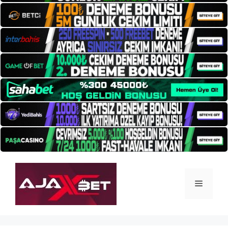
İçeriğe
atla
Menü