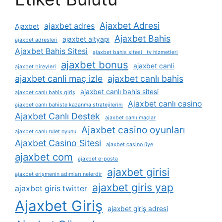
Ajaxbet Adresi
ajaxbet adres
Ajaxbet
Ajaxbet Bahis
ajaxbet altyapı
ajaxbet adresleri
Ajaxbet Bahis Sitesi
ajaxbet bahis sitesi tv hizmetleri
ajaxbet bonus
ajaxbet canli
ajaxbet bireyleri
ajaxbet canli maç izle
ajaxbet canlı bahis
ajaxbet canlı bahis sitesi
ajaxbet canlı bahis giriş
Ajaxbet canlı casino
ajaxbet canlı bahiste kazanma stratejilerini
Ajaxbet Canlı Destek
ajaxbet canlı maçlar
Ajaxbet casino oyunları
ajaxbet canlı rulet oyunu
Ajaxbet Casino Sitesi
ajaxbet casino üye
ajaxbet com
ajaxbet e-posta
ajaxbet girisi
ajaxbet erişmenin adımları nelerdir
ajaxbet giris yap
ajaxbet giris twitter
Ajaxbet Giriş
ajaxbet giriş adresi