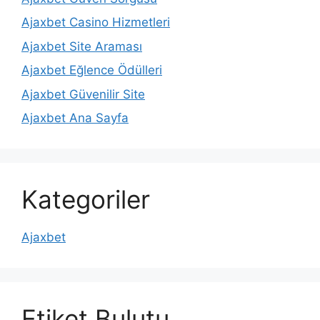
Ajaxbet Casino Hizmetleri
Ajaxbet Site Araması
Ajaxbet Eğlence Ödülleri
Ajaxbet Güvenilir Site
Ajaxbet Ana Sayfa
Kategoriler
Ajaxbet
Etiket Bulutu