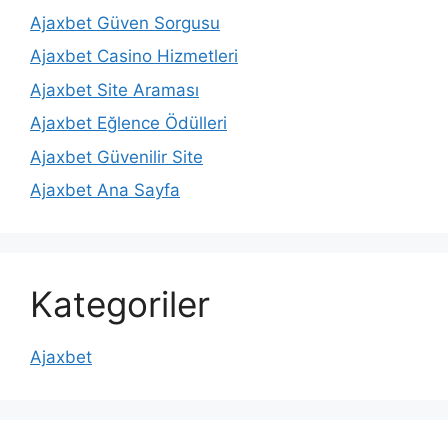
Ajaxbet Güven Sorgusu
Ajaxbet Casino Hizmetleri
Ajaxbet Site Araması
Ajaxbet Eğlence Ödülleri
Ajaxbet Güvenilir Site
Ajaxbet Ana Sayfa
Kategoriler
Ajaxbet