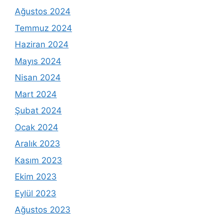
Ağustos 2024
Temmuz 2024
Haziran 2024
Mayıs 2024
Nisan 2024
Mart 2024
Şubat 2024
Ocak 2024
Aralık 2023
Kasım 2023
Ekim 2023
Eylül 2023
Ağustos 2023