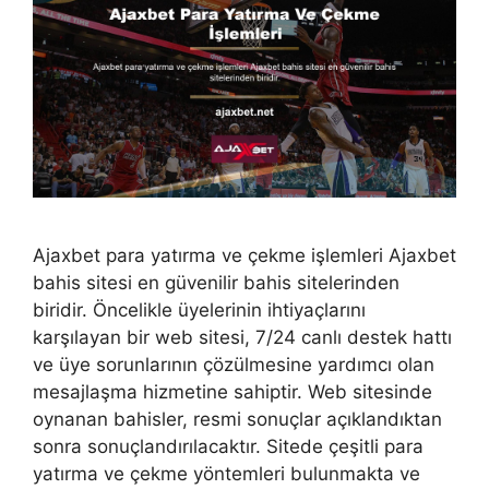
Ajaxbet para yatırma ve çekme işlemleri Ajaxbet
bahis sitesi en güvenilir bahis sitelerinden
biridir. Öncelikle üyelerinin ihtiyaçlarını
karşılayan bir web sitesi, 7/24 canlı destek hattı
ve üye sorunlarının çözülmesine yardımcı olan
mesajlaşma hizmetine sahiptir. Web sitesinde
oynanan bahisler, resmi sonuçlar açıklandıktan
sonra sonuçlandırılacaktır. Sitede çeşitli para
yatırma ve çekme yöntemleri bulunmakta ve