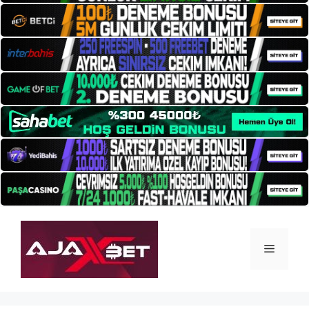
İçeriğe
atla
Menü