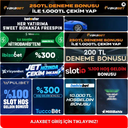
×
AJAXBET GİRİŞ İÇİN TIKLAYINIZ!