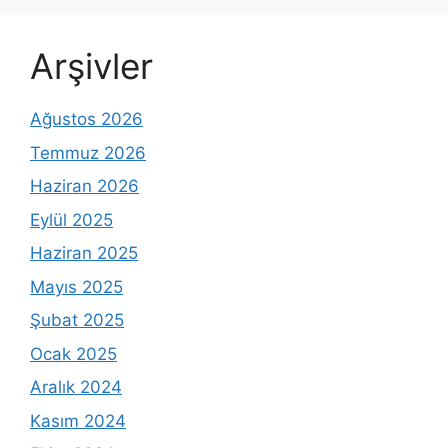
Arşivler
Ağustos 2026
Temmuz 2026
Haziran 2026
Eylül 2025
Haziran 2025
Mayıs 2025
Şubat 2025
Ocak 2025
Aralık 2024
Kasım 2024