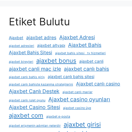
Etiket Bulutu
Ajaxbet Adresi
ajaxbet adres
Ajaxbet
Ajaxbet Bahis
ajaxbet altyapı
ajaxbet adresleri
Ajaxbet Bahis Sitesi
ajaxbet bahis sitesi tv hizmetleri
ajaxbet bonus
ajaxbet canli
ajaxbet bireyleri
ajaxbet canli maç izle
ajaxbet canlı bahis
ajaxbet canlı bahis sitesi
ajaxbet canlı bahis giriş
Ajaxbet canlı casino
ajaxbet canlı bahiste kazanma stratejilerini
Ajaxbet Canlı Destek
ajaxbet canlı maçlar
Ajaxbet casino oyunları
ajaxbet canlı rulet oyunu
Ajaxbet Casino Sitesi
ajaxbet casino üye
ajaxbet com
ajaxbet e-posta
ajaxbet girisi
ajaxbet erişmenin adımları nelerdir