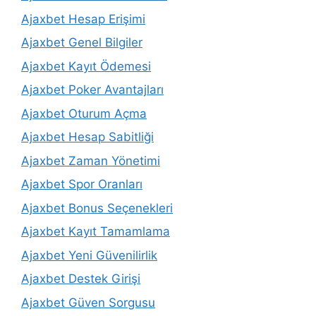
Ajaxbet Hesap Erişimi
Ajaxbet Genel Bilgiler
Ajaxbet Kayıt Ödemesi
Ajaxbet Poker Avantajları
Ajaxbet Oturum Açma
Ajaxbet Hesap Sabitliği
Ajaxbet Zaman Yönetimi
Ajaxbet Spor Oranları
Ajaxbet Bonus Seçenekleri
Ajaxbet Kayıt Tamamlama
Ajaxbet Yeni Güvenilirlik
Ajaxbet Destek Girişi
Ajaxbet Güven Sorgusu