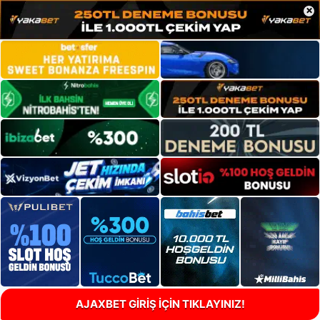
×
AJAXBET GİRİŞ İÇİN TIKLAYINIZ!