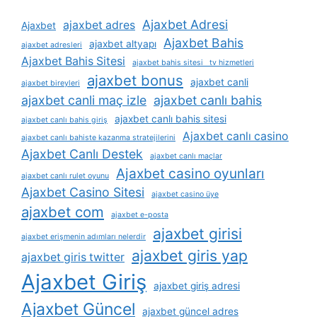
Ajaxbet Adresi
ajaxbet adres
Ajaxbet
Ajaxbet Bahis
ajaxbet altyapı
ajaxbet adresleri
Ajaxbet Bahis Sitesi
ajaxbet bahis sitesi tv hizmetleri
ajaxbet bonus
ajaxbet canli
ajaxbet bireyleri
ajaxbet canli maç izle
ajaxbet canlı bahis
ajaxbet canlı bahis sitesi
ajaxbet canlı bahis giriş
Ajaxbet canlı casino
ajaxbet canlı bahiste kazanma stratejilerini
Ajaxbet Canlı Destek
ajaxbet canlı maçlar
Ajaxbet casino oyunları
ajaxbet canlı rulet oyunu
Ajaxbet Casino Sitesi
ajaxbet casino üye
ajaxbet com
ajaxbet e-posta
ajaxbet girisi
ajaxbet erişmenin adımları nelerdir
ajaxbet giris yap
ajaxbet giris twitter
Ajaxbet Giriş
ajaxbet giriş adresi
Ajaxbet Güncel
ajaxbet güncel adres