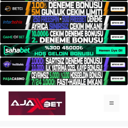
İçeriğe
atla
Menü