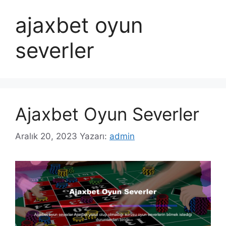
ajaxbet oyun
severler
Ajaxbet Oyun Severler
Aralık 20, 2023
Yazarı:
admin