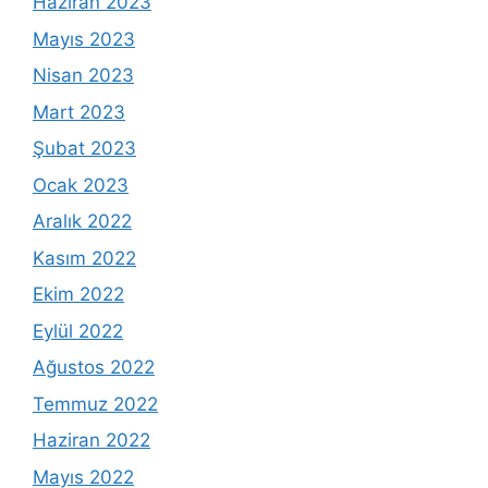
Haziran 2023
Mayıs 2023
Nisan 2023
Mart 2023
Şubat 2023
Ocak 2023
Aralık 2022
Kasım 2022
Ekim 2022
Eylül 2022
Ağustos 2022
Temmuz 2022
Haziran 2022
Mayıs 2022