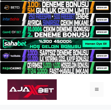
İçeriğe
atla
Menü