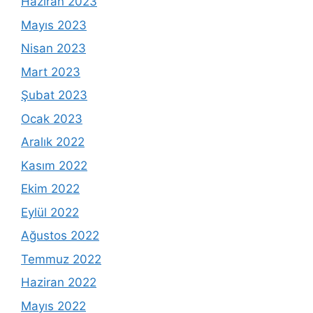
Haziran 2023
Mayıs 2023
Nisan 2023
Mart 2023
Şubat 2023
Ocak 2023
Aralık 2022
Kasım 2022
Ekim 2022
Eylül 2022
Ağustos 2022
Temmuz 2022
Haziran 2022
Mayıs 2022