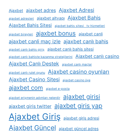
Ajaxbet Adresi
ajaxbet adres
Ajaxbet
Ajaxbet Bahis
ajaxbet altyapı
ajaxbet adresleri
Ajaxbet Bahis Sitesi
ajaxbet bahis sitesi tv hizmetleri
ajaxbet bonus
ajaxbet canli
ajaxbet bireyleri
ajaxbet canli maç izle
ajaxbet canlı bahis
ajaxbet canlı bahis sitesi
ajaxbet canlı bahis giriş
Ajaxbet canlı casino
ajaxbet canlı bahiste kazanma stratejilerini
Ajaxbet Canlı Destek
ajaxbet canlı maçlar
Ajaxbet casino oyunları
ajaxbet canlı rulet oyunu
Ajaxbet Casino Sitesi
ajaxbet casino üye
ajaxbet com
ajaxbet e-posta
ajaxbet girisi
ajaxbet erişmenin adımları nelerdir
ajaxbet giris yap
ajaxbet giris twitter
Ajaxbet Giriş
ajaxbet giriş adresi
Ajaxbet Güncel
ajaxbet güncel adres