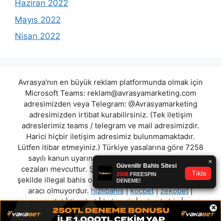
Haziran 2022
Mayıs 2022
Nisan 2022
Avrasya'nın en büyük reklam platformunda olmak için
Microsoft Teams:
reklam@avrasyamarketing.com
adresimizden veya Telegram: @Avrasyamarketing
adresimizden irtibat kurabilirsiniz. (Tek iletişim
adreslerimiz teams / telegram ve mail adresimizdir.
Harici hiçbir iletişim adresimiz bulunmamaktadır.
Lütfen itibar etmeyiniz.) Türkiye yasalarına göre 7258
sayılı kanun uyarınca yasa dışı bahis oynamanın
cezaları mevcuttur. Şu an bulunduğunuz site hiç bir
şekilde illegal bahis oyunları oynatmıyor ve oynamaya
aracı olmuyordur.
hizlibahis
|
kocbet
|
zekobet
|
egeslot
|
timebet
|
bahsegir
|
primebahis
|
×
superbahisadres
"