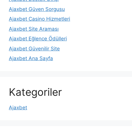
Ajaxbet Güven Sorgusu
Ajaxbet Casino Hizmetleri
Ajaxbet Site Araması
Ajaxbet Eğlence Ödülleri
Ajaxbet Güvenilir Site
Ajaxbet Ana Sayfa
Kategoriler
Ajaxbet