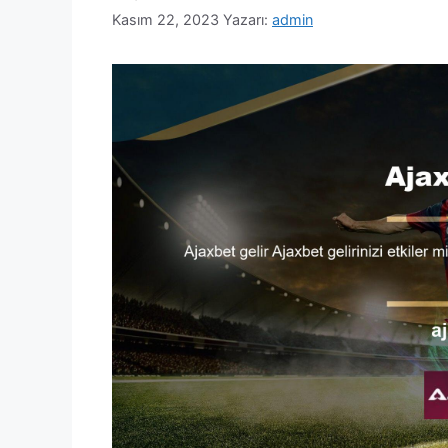
Kasım 22, 2023
Yazarı:
admin