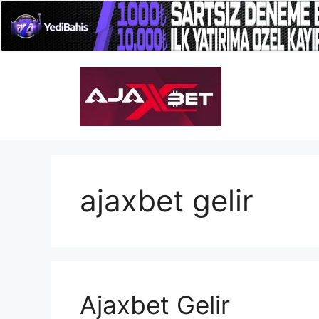
İçeriğe
atla
ajaxbet gelir
Ajaxbet Gelir